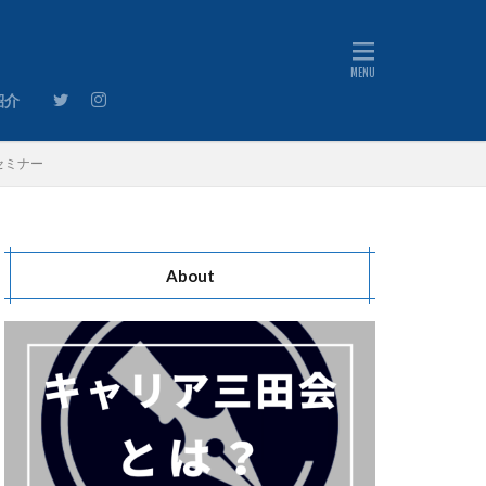
』のご案内
紹介
』のご案内
セミナー
About