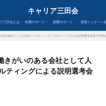
中途求人一覧
絶対内定コミュニティ『就活義塾
新卒セミナー一覧
OBOGインタビュー
新卒求人一覧
キャリア三田会
ア三田会とは
転職サポート
就職サポート
長期インターン
中途求人一覧
絶対内定コミュニティ『就活義塾
新卒セミナー一覧
OBOGインタビュー
新卒求人一覧
のある会社として人気のベイカレントコンサルティングによる説明選考会及び特別
働きがいのある会社として人
ルティングによる説明選考会