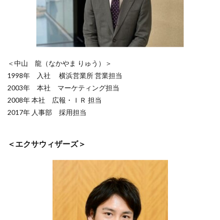
＜中山 龍（なかやま りゅう）＞
1998年 入社
横浜営業所 営業担当
2003年
本社 マーケティング担当
2008年
本社 広報・ＩＲ 担当
2017年
人事部 採用担当
＜エクサウィザーズ＞