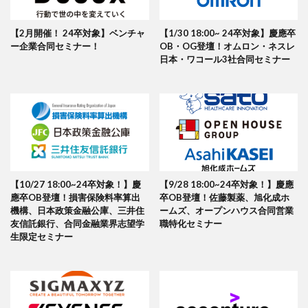
【2月開催！ 24卒対象】ベンチャ
【1/30 18:00~ 24卒対象】慶應卒
ー企業合同セミナー！
OB・OG登壇！オムロン・ネスレ
日本・ワコール3社合同セミナー
【10/27 18:00~24卒対象！】慶
【9/28 18:00~24卒対象！】慶應
應卒OB登壇！損害保険料率算出
卒OB登壇！佐藤製薬、旭化成ホ
機構、日本政策金融公庫、三井住
ームズ、オープンハウス合同営業
友信託銀行、合同金融業界志望学
職特化セミナー
生限定セミナー