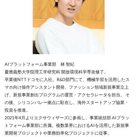
AIプラットフォーム事業部 林 智紀
慶應義塾大学院理工学研究科 開放環境科学
専攻修了。​
卒業後NTTドコモに入社。R&D部門にて、機械学習を活用したス
マホ向け操作アシスタント開発、ファッション領域新規事業立上
げ、新規事業創出プログラムの運営・アクセラレータを担当。 そ
の後、シリコンバレー拠点に駐在し、海外スタートアップ協業・
投資を推進。​
2021年4月よりエクサウィザーズに参画し、事業統括部 AIプラッ
トフォーム事業部に所属。複数業界におけるAIを活用した新規事
業開発プロジェクトや業務効率化プロジェクトに従事。​