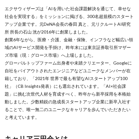
エクサウィザーズは「AIを用いた社会課題解決を通じて、幸せな
社会を実現する」をミッションに掲げる、300名超規模のスタート
アップ企業です。
元DeNA会長の春田 真と、元リクルートAI研究
所 所長の石山 洸が2016年に創業しました。
創業6年ながら、医療・介護、金融・保険、インフラなど幅広い領
域のAIサービス開発を手掛け、昨年末には東京証券取引所マザー
ズ市場（現：グロース市場）へ上場しました。
グローバルトップファーム出身者や未踏クリエーター、Googleに
自社をバイアウトされたエンジニアなどユニークなメンバーが在
籍しており、「2021年 世界で最も有望なAIスタートアップ100
社」（CB Insights発表）にも選出されています。
「AI×社会課
題」に挑む次世代人材を育成すべく、昨年から新卒採用を本格始
動しました。
少数精鋭の急成長スタートアップ企業に新卒入社す
ることで、唯一無二のユニークなキャリアを歩んでいただきたい
と考えています。
キャリア三田会とは