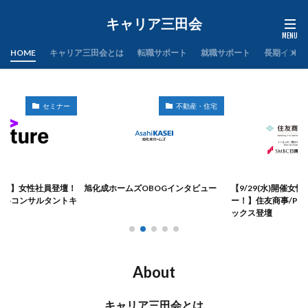
キャリア三田会
HOME
キャリア三田会とは
転職サポート
就職サポート
長期インタ
セミナー
不動産・住宅
日開催】女性社員登壇！
旭化成ホームズOBOGインタビュー
【9/29(水)開催女
戦略コンサルタントキ
ー！】住友商事/PwC
ックス登壇
About
キャリア三田会とは