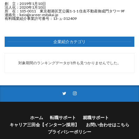
創 立：2019年1月10日
法人化：2020年1月10日
所 在：105-0011 東京都港区芝公園1-1-1 住友不動産御成門タワー 9F
連絡先：
keio@career-mitakai.jp
有料職業紹介事業許可番号：13-ュ-312409
企業紹介カテゴリ
対象期間のランキングデータが1件も見つかりませんでした。
ホーム
転職サポート
就職サポート
キャリア三田会【インターン採用】
お問い合わせはこちら
プライバシーポリシー