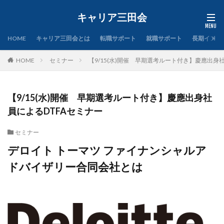
キャリア三田会
HOME
キャリア三田会とは
転職サポート
就職サポート
長期インタ
HOME
セミナー
【9/15(水)開催 早期選考ルート付き】慶應出身
【9/15(水)開催 早期選考ルート付き】慶應出身社
員によるDTFAセミナー
セミナー
デロイト トーマツ ファイナンシャルア
ドバイザリー合同会社とは