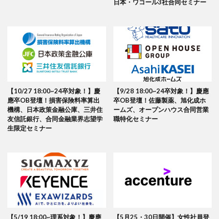
日本・ワコール3社合同セミナー
【10/27 18:00~24卒対象！】慶
【9/28 18:00~24卒対象！】慶應
應卒OB登壇！損害保険料率算出
卒OB登壇！佐藤製薬、旭化成ホ
機構、日本政策金融公庫、三井住
ームズ、オープンハウス合同営業
友信託銀行、合同金融業界志望学
職特化セミナー
生限定セミナー
【5/19 18:00~理系対象！】慶應
【5月25・30日開催】女性社員登