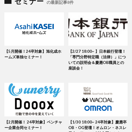
セミナー
の最新記事8件
【5月開催！24卒対象】旭化成ホ
【2/27 18:00~ 】日本銀行登壇！
ームズ単独セミナー！
「専門分野特定職（法律）」につ
いての説明会＆慶應OB職員との
座談会！
【2月開催！ 24卒対象】ベンチャ
【1/30 18:00~ 24卒対象】慶應卒
ー企業合同セミナー！
OB・OG登壇！オムロン・ネスレ