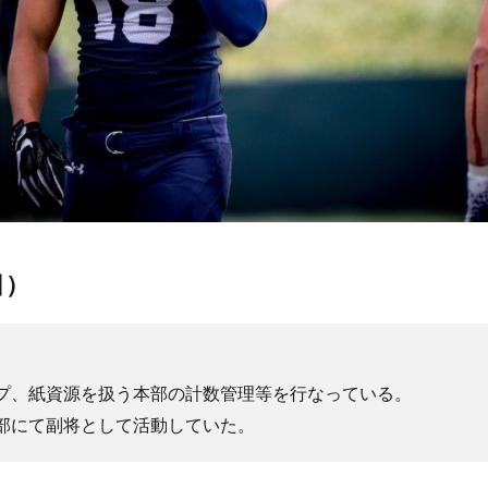
目
）
プ、紙資源を扱う本部の計数管理等を行なっている。
部にて副将として活動していた。