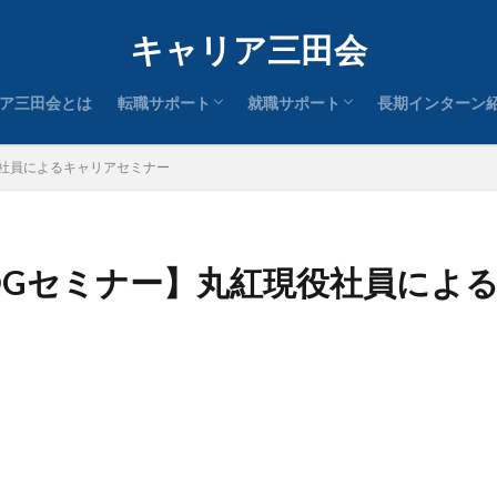
中途求人一覧
絶対内定コミュニティ『就活義塾
新卒セミナー一覧
OBOGインタビュー
新卒求人一覧
キャリア三田会
ア三田会とは
転職サポート
就職サポート
長期インターン
中途求人一覧
絶対内定コミュニティ『就活義塾
新卒セミナー一覧
OBOGインタビュー
新卒求人一覧
現役社員によるキャリアセミナー
應OBOGセミナー】丸紅現役社員に